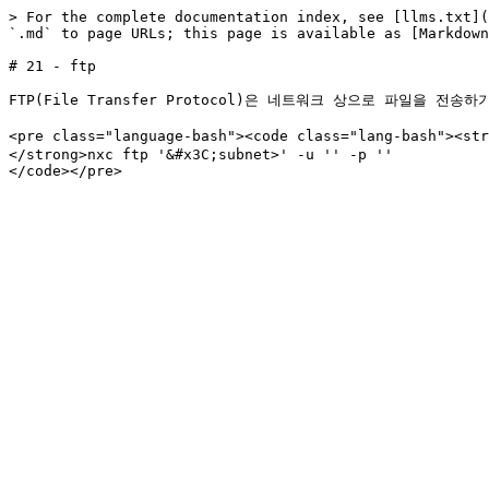
> For the complete documentation index, see [llms.txt](
`.md` to page URLs; this page is available as [Markdown
# 21 - ftp

FTP(File Transfer Protocol)은 네트워크 상으로 파일을 전송
<pre class="language-bash"><code class="lang-bash
</strong>nxc ftp '&#x3C;subnet>' -u '' -p ''
